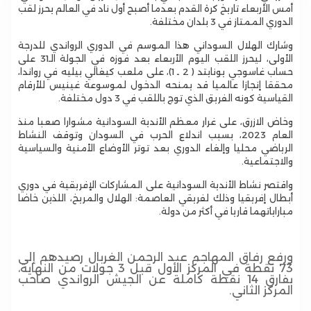
أمس الأربعاء تاريخ كرة القدم بعدما أصبح أول ناد في العالم يحرز لقب
الدوري الممتاز في 3 بلدان مختلفة.
وشارك الهلال السوداني هذا الموسم في الدوري الرواندي للدرجة
الأولى، ليحرز اللقب اليوم الأربعاء بعد فوزه في الجولة الـ31 على
حساب غاسوجي يونايتد ( 2 ـ 1)، على ملعب كيغالي بيليه في رواندا،
محققا إنجازا عالميا قد يمنحه الدخول لموسوعة غينيس للأرقام
القياسية كونه الفريق الذي توج باللقب في 3 دول مختلفة.
وخاض الازرق، على غرار معظم الأندية السودانية مشوارا صعبا منذ
العام 2023، بسبب اندلاع الحرب في السودان وتوقف النشاط
الرياضي محليا وإلغاء الدوري بعد توتر الأوضاع الأمنية والسياسية
والاجتماعية.
واقتصر نشاط الأندية السودانية على المشاركات الإفريقية في دوري
أبطال إفريقيا وذلك لفريقي العاصمة: الهلال والمريخ، اللذين خاضا
مباراياتهما قاريا في أكثر من دولة.
ورفع رفاق المهاجم عبد الرحمن الغربال رصيدهم إلى
73 نقطة في المركز الأول قبل 3 جولات من النهاية،
بفارق 14 نقطة كاملة عن الجيش الرواندي صاحب
المركز الثاني.