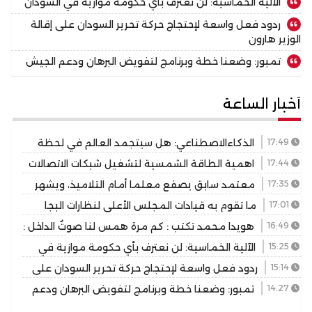
الآلية الخماسية: لن نعترف بأي حكومة موازية في السودان
ردود فعل واسعة لإحتجاج حركة تحرير السودان على إقالة
الوزير هارون
تمبور: وضعنا خطة وبرنامج لتفويض البرهان ودعم الجيش
أخبار الساعة
17:49
الذكاءالاصطناعي: هل سيتجمد العالم في لحظة
المعرفة الحالية؟
17:44
اهمية الطاقة الشمسية لتشغيل شبكات الاتصالات
17:35
معتمد سابق يصفع معلما أمام التلاميذ، ويشهر
السلاح، وموجة غضب عارمة
17:01
ما تقوم به قيادات المجلس الأعلى لنظارات البجا
تخريب متاجرة بمعاناة المواطنين لأجندة شخصية
16:49
هويدا محمد تكتب : كم مرة همس لنا صوتٌ الداخل :
”ارحل”..
15:25
الآلية الخماسية: لن نعترف بأي حكومة موازية في
السودان
15:14
ردود فعل واسعة لإحتجاج حركة تحرير السودان على
إقالة الوزير هارون
14:27
تمبور: وضعنا خطة وبرنامج لتفويض البرهان ودعم
الجيش