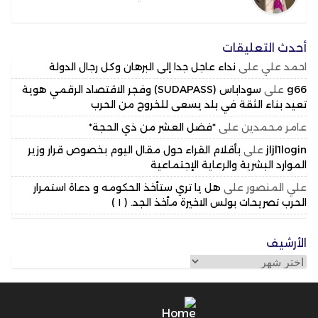
أحدث التعليقات
احمد علي
على
نداء عاجل جدا إلى البرهان وكل رجال الدولة
g66
على
سوداباس (SUDAPASS) وفجر الاقتصاد الرقمي هوية
تعيد بناء الثقة في بلد يسعى للخروج من الحرب
عامر محمدين
على
*فضل العشر من ذي الحجة*
jljl1login
على
بأقلام القراء حول مقال اليوم بخصوص قرار وزير
الموارد البشرية والرعاية الإجتماعية
علي المنصور
على
هل يا تري ستأخذ الحكومه و دعاة استمرار
الحرب تصريحات بولس الاخيرة مأخذ الجد. ( ١ )
الأرشيف
الأرشيف