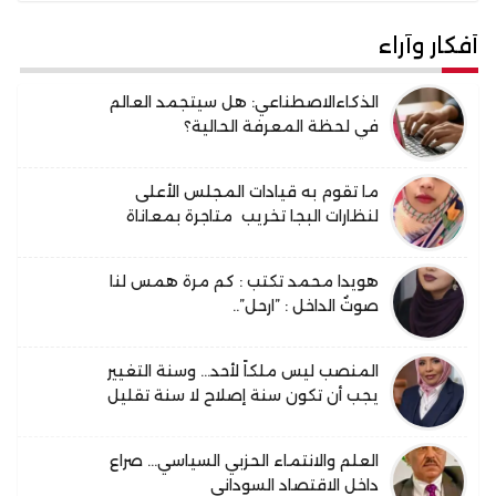
أفكار وآراء
الذكاءالاصطناعي: هل سيتجمد العالم
في لحظة المعرفة الحالية؟
ما تقوم به قيادات المجلس الأعلى
لنظارات البجا تخريب متاجرة بمعاناة
المواطنين لأجندة شخصية
هويدا محمد تكتب : كم مرة همس لنا
صوتٌ الداخل : ”ارحل”..
المنصب ليس ملكاً لأحد… وسنة التغيير
يجب أن تكون سنة إصلاح لا سنة تقليل
العلم والانتماء الحزبي السياسي… صراع
داخل الاقتصاد السوداني