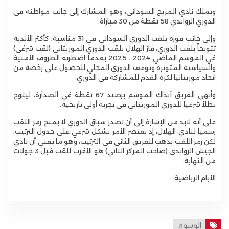
ويملك نادي المريخ السوداني، وهو المشارك إلى جانب مواطنه في
الدوري الرواندي 58 نقطة من 30 مباراة.
وإلى جانب فوزه بلقب الدوري السوداني في 31 مناسبة، كأكثر الأندية
تتويجاً بلقب الدوري، فاز الهلال بلقب الدوري الموريتاني (لقب شرفي)
في الموسم الماضي 2024 ـ 2025 بعدما اضطرته الظروف الأمنية
والسياسية المتوترة وتوقف الدوري المحلي للحصول على رخصة من
اتحاد موريتانيا لكرة القدم للمشاركة في الدوري.
وأنهى الفريق آنذاك الموسم برصيد 67 نقطة في الصدارة، ليتوج
بطلاً شرفيا للدوري الموريتاني في تجربة أولى تاريخية.
على أنه لابد من الإشارة إلى أن تصدر سباق الدوري لا يمنح رمز اللقب
رسميا لنادي الهلال، إذ يقتصر الأمر بشكل شرفي على جدول الترتيب،
لكن رمز اللقب يذهب للفريق الثاني في الترتيب، وهو ما يعني أن نادي
الجيش الرواندي (صاحب المركز الثاني) هو الأقرب للقب قبل 3 جولات
من النهاية.
الأيام الرياضية
الوسوم