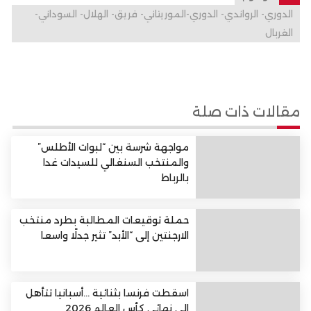
الدوري- الرواندي- الدوري-الموريتاني- فريق- الهلال- السوداني-
الغربال
مقالات ذات صلة
مواجهة شرسة بين “لبوات الأطلس”
والمنتخب السنغالي للسيدات غدا
بالرباط
حملة توقيعات المطالبة بطرد منتخب
الارجنتين إلى “الأبد” تثير جدلًا واسعا
اسقطت فرنسا بثنائية …أسبانيا تتأهل
إلى نهائي كأس العالم 2026