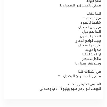
فاتح ابوابه
فمتى يا عمنا زمن الوصول…؟
اغدا نلقاك
فى ام عرديب
شامخا كالطود
فى زمن السيول
اغدا يعم ديارنا
المطر الهطول
ونبث لواعج الذكرى
على مر الفصول
عد يا حبيبنا
ان اردت لقائنا
فالكل منتظر
ومندهش يقول…!
فى إنتظارك كلنا
فمتى يا عمنا زمن الوصول….!؟
العليش الطريفى محمد
الاربعاء الأول من شهر يوليو ٢٠٢٦ م/ ودمدنى