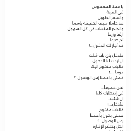
يا عمنا المغموس
فى الغربة
والسفر الطويل
عد حاملا سيف الحقيقة باسما
والدندر المنساب فى كل السهول
ارضا وزرعا
ثم ضرعا
قد أجاز لك الدخول…!
فادخل باى باب شئت
ان اردت لنا الدخول
فالباب مفتوح اليك
دوما …..!
فمتى يا عمنا زمن الوصول..؟
نحن جميعآ…
فى إنتظارك كلنا
ان شئت..
فأدخل….!
فالباب مفتوح
فمتى يكون يا عمنا
زمن الوصول…؟
الكل ينتظر الإشارة