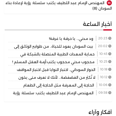
المهندس الإمام عبد اللطيف يكتب: سلسلة: رؤية لإعادة بناء
السودان (8)
أخبار الساعة
20:23
ود مدني… يا حرقة يا غرقة!
20:02
بيت السودان يعود للحياة.. من طوابير الوثائق إلى
صناعة الأمل المقدم حسن فقيري.. حين تنزل الإدارة من المكتب
10:45
حماية المعدات الطبية المتصلة بالشبكة في
إلى الميدان
المستشفيات
10:25
محجوب مدني محجوب يكتب:أزمة العقل المسلم !
10:18
الحوار السوداني.. اختبار النوايا قبل اختبار المواقف
10:12
لا تُكثِر من الفضفضة… لأنك لا تعرف متى يخون
المنصتون
10:06
الحاجة إلى المعرفة مثل الحاجة إلى الطعام
09:58
المهندس الإمام عبد اللطيف يكتب: سلسلة: رؤية
لإعادة بناء السودان (8)
أفكار وآراء