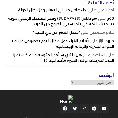
أحدث التعليقات
احمد علي
على
نداء عاجل جدا إلى البرهان وكل رجال الدولة
g66
على
سوداباس (SUDAPASS) وفجر الاقتصاد الرقمي هوية
تعيد بناء الثقة في بلد يسعى للخروج من الحرب
عامر محمدين
على
*فضل العشر من ذي الحجة*
jljl1login
على
بأقلام القراء حول مقال اليوم بخصوص قرار وزير
الموارد البشرية والرعاية الإجتماعية
علي المنصور
على
هل يا تري ستأخذ الحكومه و دعاة استمرار
الحرب تصريحات بولس الاخيرة مأخذ الجد. ( ١ )
الأرشيف
الأرشيف