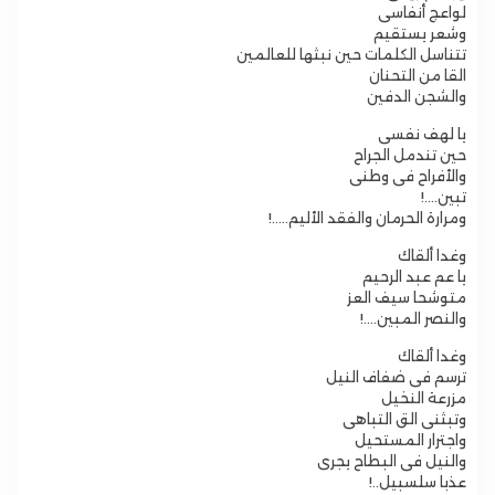
لواعج أنفاسى
وشعر يستقيم
تتناسل الكلمات حين نبثها للعالمين
القا من التحنان
والشجن الدفين
يا لهف نفسى
حين تندمل الجراح
والأفراح فى وطنى
تبين….!
ومرارة الحرمان والفقد الأليم…..!
وغدا ألقاك
يا عم عبد الرحيم
متوشحا سيف العز
والنصر المبين….!
وغدا ألقاك
ترسم فى ضفاف النيل
مزرعة النخيل
وتبثنى الق التباهى
واجترار المستحيل
والنيل فى البطاح يجرى
عذبا سلسبيل..!