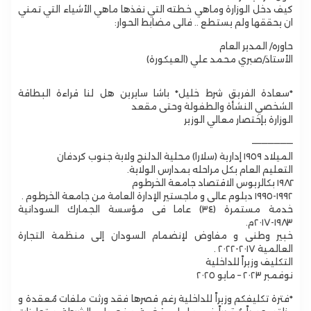
كيف دخل الوزارة وماهي خطته التي نفذها ماهي الأشياء التي تمني
ان يحققها ولم يستطع .. فالى مضابط الحوار:
حاوره/ المدير العام
الأستاذ/صبري محمد علي (العيكورة)
‎*سعادة الفريق شرط خليل* باشا سايرين هل لنا قراءة البطاقة
الشخصي النشأة والطفولة وحتى مقعد
الوزارة بإختصار معالي الوزير
——————–
الميلاد ١٩٥٩ إدارية (سلارا) محلية الدلنج ولاية جنوب كردفان
التعليم العام بكل مراحله بمدارس الولاية.
١٩٨٢ بكالريوس الاقتصاد جامعة الخرطوم
١٩٩٢-١٩٩٥ دبلوم عالى و ماجستير الإدارة العامة من جامعة الخرطوم .
خدمة مستمرة (٣٤) عاما فى مؤسسة الجمارك السودانية
١٩٨٣-٢٠١٧م.
خبير وطنى و مفاوض لإنضمام السودان إلى منظمة التجارة
العالمية ٢٠١٧-٢٠٢٢ .
التكليف وزيراً للداخلية
نوفمبر ٢٠٢٣ – مايو ٢٠٢٥
‎*فترة تكليفكم وزيراً للداخلية رغم قصرها فقد ورثت ملفات مُعقدة و