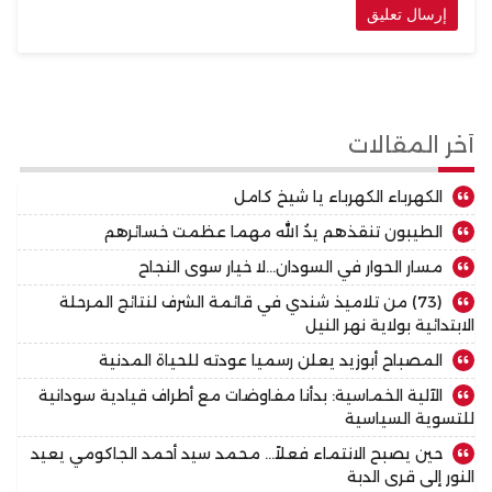
أخر المقالات
الكهرباء الكهرباء يا شيخ كامل
الطيبون تنقذهم يدُ الله مهما عظمت خسائرهم
مسار الحوار في السودان…لا خيار سوى النجاح
(73) من تلاميذ شندي في قائمة الشرف لنتائج المرحلة
الابتدائية بولاية نهر النيل
المصباح أبوزيد يعلن رسميا عودته للحياة المدنية
الآلية الخماسية: بدأنا مفاوضات مع أطراف قيادية سودانية
للتسوية السياسية
حين يصبح الانتماء فعلاً… محمد سيد أحمد الجاكومي يعيد
النور إلى قرى الدبة