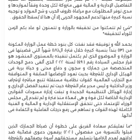
التفاصيل الإدارية و المالية فهى متروكة لكل وحدة وفقاً لمواردها و
مدى توفر المطلوبات مع مراعاة ظروف الحرب و شح الموارد و توجيه
نسبة كبيرة منها لدعم المجهود الحربى إلا أن هذا لا يُسقط الحقوق .
‎*شئ لم تتمكنوا من تحقيقه بالوزارة و تتمنون لو عاد بكم الزمن
للوراء لتحقيقه*
بحمد الله و توفيقه فقد نفذت كل بنود خطة عمل الوزارة المكونة
من (١٣) بنداً بنسبة كبيرة خلال فترة ال(١٨) شهراً التي قضيتها فى
الوزارة و الموضوع الذى لم يكتمل تنفيذه بالمستوى المنشود هو
قرار مجلس السيادة رقم (٤٩٠) لسنة ٢٠٢٢ الذى ألغى دمج الوحدات
المتخصصة من جمارك و سجون و دفاع مدنى و حياة برية فى
الهيكل الإداري للشرطة بحيث تعود لأوضاعها السابقة و المتوافقة
مع التجارب العالمية كقوات نظامية مستقلة تتبع مباشرة لإشراف
وزير الداخلية و ليس مدير عام الشرطة حيث تم تنفيذ الفصل الإدارى و
إجازة الهياكل التنظيمية الجديدة و تبقت إجازة مسودات القوانين
الإدارية الخاصة لكل قوة و هى مُعدّة منذ فترة و لم تقدم إلى مجلس
الوزراء للإعتماد حتى تتحقق الإستقلالية الإدارية و المالية و الفنية
الكاملة لهذه القوات و تساهم فى رفع درجات الفاعلية و الكفاءة فى
أدائها.
‎*ما تعليقكم سعادة الفريق على خطوة أن ضباط الجمارك الذين
قبلوا بالتسوية من مفصولي (٢٠٢٠) يرفعون دعوى قضائية ضد
إدارتهم لعدم إلتزامها بتسليم مستحقاتهم أسوة برصفائهم بالشرطة