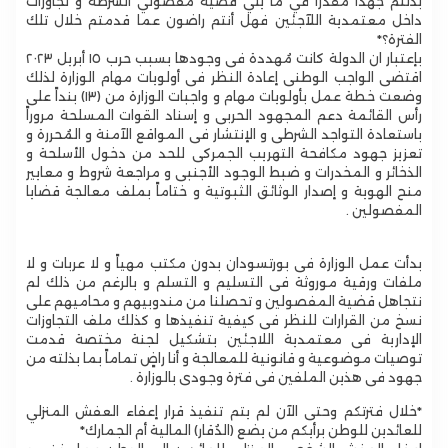
بذلتم جهداً مُقدراً في ما يلي قضية مفصولي الشرطة و تجاوزات
داخل معتمدية اللآجئين فهل أنتم راضون عما قدمتم خلال تلك
الفترة؟*
بإعتبار ان الدولة كانت مُهددة فى وجودها بسبب حرب ١٥ أبريل ٢٠٢٣
اقتضى الواجب الوطنى إعادة النظر فى أولويات مهام الوزارة لذلك
وضعت خطة عمل بأولويات مهام و واجبات الوزارة من (١٣) بنداً على
رأس القائمة دعم المجهود الحربى و إسناد القوات المسلحة مروراً
باستعادة التواجد الشرطى و الإنتشار فى المواقع الآمنة و المُحررة و
تعزيز جهود مكافحة التهريب الجمركى للحد من دخول الأسلحة و
الذخائر و المخدرات و ضبط الوجود الأجنبى و مراجعة شروط و معايير
منح الهوية و إصدار الوثائق الثبوتية و ختاماً بملف معالجة قضايا
المفصولين .
بدأت عمل الوزارة فى بورتسودان بدون مكتب مهياً و لا عربات و لا
ملفات ورقية موروثة فى التسليم و التسلم و بالرغم من ذلك لم
نتجاهل قضية المفصولين و تحصلنا من مندوبيهم و محاميهم على
نسخ من القرارات للنظر فى كيفية تنفيذها و كذلك ملف التجاوزات
الإدارية فى معتمدية اللاجئين بتشكيل لجنة مختصة قدمت
توصيات موضوعية و قانونية للمعالجة و أنا راضٍ تماماً بما بذلته من
جهود فى هذين الملفين فى فترة وجودى بالوزارة .
‎*خلال فترتكم وحتى الآن لم يتم تنفيذ قرار إعفاء العفش المنزلي
للعائدين للوطن برأيكم من يضع (الدُقار) المالية أم الجمارك*