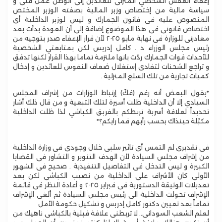
إعفاء العفش الشخصي المنزلى للعائدين إلى الوطن عمل فنى و
سياسة مالية من إختصاص وزير المالية بصفته الوزير المختص
المنصوص عليه فى قانون الجمارك و ليس لوزير الداخلية أى
اختصاص قانونى فى هذا الموضوع إضافة إلى أن العودة بدأت بعد
مغادرتى للوزارة فى نهاية مايو ٢٠٢٥ لأن قرار الإعفاء صدر بتوجيه من
رئيس مجلس الوزراء د . كامل إدريس لكن بمتابعتي الشخصية
للأحداث قوات الجمارك ردّت بانها ملتزمة تماما بهذا القرار لكنها تدقق
و تراجع الشحنات لتفادى إستغلال ضعاف النفوس للعائدين و إدخال
كميات تجارية من تلك السلع المنزلية .
‎*يقول البعض أنه رغم (فكّ) إرتباط الوزارات من إشراف المجلس
السيادي إلا أن الداخلية ظلت أسيرة لتلك التبعية و من قال ذلك أشار
تحديداً لعلاقة أسرية تربطكم بالفريق الكباشي لذا ظلت الداخلية
مكبّلة حينذاك بحسب رأيهم فما رايكم؟*
فى تقديرى لم التمس أى تاثير سلبى خلال وجودى فى وزارة الداخلية
من إشراف مجلس السيادة لأن الهدف التنوير و التشاور فى القضايا
الكبيرة و ليس التدخل فى التفاصيل التنفيذية . صحيح فى الشهور
الأولى كان الأشراف على الداخلية من نصيب الكباشى لكن بعد
تعديلات الوثيقة الدستورية فى فبراير ٢٠٢٥ و أعادة النظر فى قائمة
الإشراف تحولت الداخلية الى رئيس مجلس السيادة ثم ألغى الإشراف
تماماً بعد تعيين دكتور كامل إدريس و تشكيل حكومة الأمل
لعلم الشعب السودانى.. لا تربطنى علاقة قبلية بالكباشى ناهيك من