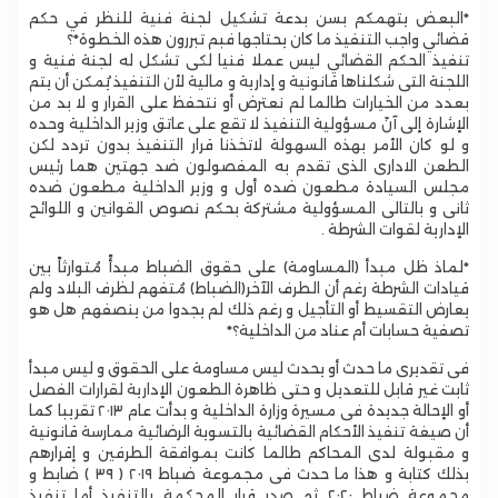
‎*البعض يتهمكم بسن بدعة تشكيل لجنة فنية للنظر في حكم
قضائي واجب التنفيذ ما كان يحتاجها فبم تبررون هذه الخطوة*؟
تنفيذ الحكم القضائي ليس عملا فنيا لكى تشكل له لجنة فنية و
اللجنة التى شكلناها قانونية و إدارية و مالية لأن التنفيذ يُمكن أن يتم
بعدد من الخيارات طالما لم نعترض أو نتحفظ على القرار و لا بد من
الإشارة إلى آنّ مسؤولية التنفيذ لا تقع على عاتق وزير الداخلية وحده
و لو كان الأمر بهذه السهولة لاتخذنا قرار التنفيذ بدون تردد لكن
الطعن الادارى الذى تقدم به المفصولون ضد جهتين هما رئيس
مجلس السيادة مطعون ضده أول و وزير الداخلية مطعون ضده
ثانى و بالتالى المسؤولية مشتركة بحكم نصوص القوانين و اللوائح
الإدارية لقوات الشرطة .
‎*لماذ ظل مبدأ (المساومة) على حقوق الضباط مبدأً مُتوارثاً بين
قيادات الشرطة رغم أن الطرف الآخر(الضباط) مُتفهم لظرف البلاد ولم
يعارض التقسيط أو التأجيل و رغم ذلك لم يجدوا من ينصفهم هل هو
تصفية حسابات أم عناد من الداخلية؟*
فى تقديرى ما حدث أو يحدث ليس مساومة على الحقوق و ليس مبدأ
ثابت غير قابل للتعديل و حتى ظاهرة الطعون الإدارية لقرارات الفصل
أو الإحالة جديدة فى مسيرة وزارة الداخلية و بدأت عام ٢٠١٣ تقريبا كما
أن صيغة تنفيذ الأحكام القضائية بالتسوية الرضائية ممارسة قانونية
و مقبولة لدى المحاكم طالما كانت بموافقة الطرفين و إقرارهم
بذلك كتابة و هذا ما حدث فى مجموعة ضباط ٢٠١٩ ( ٣٩ ) ضابط و
مجموعة ضباط ٢٠٢٠ ثم صدر قرار المحكمة بالتنفيذ أما تنفيذ