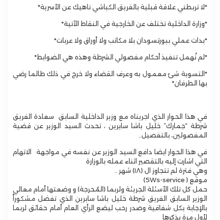
*لا تربطني علاقة قبلية بالفريق الكباشي ناهيك عن الأسرية*
*وزارة الداخلية تختلف عن الخارجية في النقاط الآتية*
*بدات عملي ببورتسودان بلا مكاتب ولا أوراق ولا عربات*
*لم نُهمل تنفيذ أحكام مفصولي الشرطة وهذه هي الضوابط*
*التسوية شئ معمول به وعرف القضاء ولا خرج في ذلك طالما رضي
بها الطرفان*
في هذا الحوار الذي اجريناه مع وزير الداخلية السابق سعادة الفريق
شرطة “جمارك” خليل باشا سايرين ، تحدث السيد الوزير عن قضية
المفصولين، بالتفصيل..
في هذا الحوار ايضا دافع السيد الوزير عن نفسه في مواجهة الاتهام
التي اشارت إليه بالتقصير اثناء عمله بالوزارة
وهي فترة لم تتجاوز ال (١٨) شهر ..
موقع ( 5Ws-service)
حمل كل تلك الأسئلة الجريئة ولربما (المُحرجة) و وضعتها أمام معالي
الوزير السابق الفريق شرطة خليل باشا سايرين الذي تفضل مشكوراً
بالإجابة بكل شفافية وصدر رحب ليضع الرأي العام أمام حقائق لربما
لأول مرة يذكرها