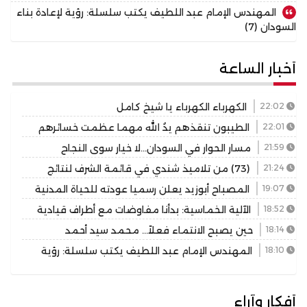
المهندس الإمام عبد اللطيف يكتب سلسلة: رؤية لإعادة بناء
السودان (7)
أخبار الساعة
22:02
الكهرباء الكهرباء يا شيخ كامل
22:01
الطيبون تنقذهم يدُ الله مهما عظمت خسائرهم
21:59
مسار الحوار في السودان…لا خيار سوى النجاح
21:24
(73) من تلاميذ شندي في قائمة الشرف لنتائج
المرحلة الابتدائية بولاية نهر النيل
19:07
المصباح أبوزيد يعلن رسميا عودته للحياة المدنية
18:52
الآلية الخماسية: بدأنا مفاوضات مع أطراف قيادية
سودانية للتسوية السياسية
18:14
حين يصبح الانتماء فعلاً… محمد سيد أحمد
الجاكومي يعيد النور إلى قرى الدبة
18:10
المهندس الإمام عبد اللطيف يكتب سلسلة: رؤية
لإعادة بناء السودان (7)
أفكار وآراء