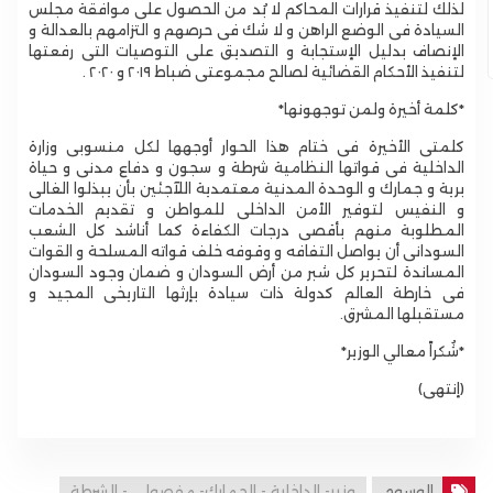
لذلك لتنفيذ قرارات المحاكم لا بُد من الحصول على موافقة مجلس
السيادة فى الوضع الراهن و لا شك فى حرصهم و التزامهم بالعدالة و
الإنصاف بدليل الإستجابة و التصديق على التوصيات التى رفعتها
لتنفيذ الأحكام القضائية لصالح مجموعتى ضباط ٢٠١٩ و ٢٠٢٠ .
كلمتى الأخيرة فى ختام هذا الحوار أوجهها لكل منسوبى وزارة
الداخلية فى قواتها النظامية شرطة و سجون و دفاع مدنى و حياة
برية و جمارك و الوحدة المدنية معتمدية اللآجئين بأن يبذلوا الغالى
و النفيس لتوفير الأمن الداخلى للمواطن و تقديم الخدمات
المطلوبة منهم بأقصى درجات الكفاءة كما أناشد كل الشعب
السودانى أن يواصل التفافه و وقوفه خلف قواته المسلحة و القوات
المساندة لتحرير كل شبر من أرض السودان و ضمان وجود السودان
فى خارطة العالم كدولة ذات سيادة بإرثها التاريخى المجيد و
مستقبلها المشرق.
*شُكراً معالي الوزير*
الوسوم
وزير- الداخلية - الجمارك- مفصولي - الشرطة