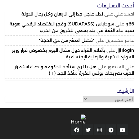
أحدث التعليقات
احمد علي
على
نداء عاجل جدا إلى البرهان وكل رجال الدولة
g66
على
سوداباس (SUDAPASS) وفجر الاقتصاد الرقمي هوية
تعيد بناء الثقة في بلد يسعى للخروج من الحرب
عامر محمدين
على
*فضل العشر من ذي الحجة*
jljl1login
على
بأقلام القراء حول مقال اليوم بخصوص قرار وزير
الموارد البشرية والرعاية الإجتماعية
علي المنصور
على
هل يا تري ستأخذ الحكومه و دعاة استمرار
الحرب تصريحات بولس الاخيرة مأخذ الجد. ( ١ )
الأرشيف
الأرشيف