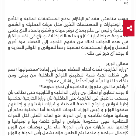
؟!*
حسب متابعتى فقد تم الإلتزام بدفع المستحقات المالية و التأخير
فى الإمتيازات و المستحقات الأخرى مثل عربات التمليك و الشقق
السكنية و ليس لى علم بمدى توفر عربات و شقق بالعدد الذى يكفى
مجموعة ضباط قرار (٢٠٢٠) و ربما هنالك إختلاف و نزاع فى تفسير القرار
فى هذه الجوانب لذلك من حقهم اللجوء إلى القضاء مرة أخرى
للفصل و إقرار المستحقات تفصيلا وفقاً للقوانين و اللوائح السارية و
لا يوجد أى حرج فى ذلك .
‎*وزارة الخارجية نفّذت أحكام القضاء فيما يلي إعادة*مفصوليها ! نعم
هي شكلت لجنة فنية لتطبيق اللوائح الداخلية من يبقى ومن
يتقاعد لكنها لم تُساوم أحداً على (شقى عمره)!*
لا يوجد تطابق أو تماثل بين وزارتى الداخلية و الخارجية حتى نطالب بأن
ينسحب ما طبق فى الخارجية على الداخلية لأن وزارة الخارجية تحكمها
إداريا قوانين و لوائح الخدمة المدنية و قرارات ترقياتهم و إحالاتهم
سقفها الوزير و رئيس الوزراء للدرجات القيادية أما الداخلية بحكم أن
وحداتها قوات نظامية و رأس الدولة هو القائد الأعلى لكل القوات
النظامية فهى محكومة بقوانين و لوائح خاصة بها و ترقياتها و
إحالاتها تتم بقرارات من رأس الدولة بناء على توصيات من الوزير
كإعمال سيادية و عندما يتم الطعن فإنه يشمل رأس الدولة و الوزير