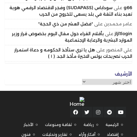
g66
على
سوداباس (SUDAPASS) وفجر الاقتصاد الرقمي هوية
تعيد بناء الثقة في بلد يسعى للخروج من الحرب
عامر محمدين
على
*فضل العشر من ذي الحجة*
jljl1login
على
بأقلام القراء حول مقال اليوم بخصوص قرار وزير
الموارد البشرية والرعاية الإجتماعية
علي المنصور
على
هل يا تري ستأخذ الحكومه و دعاة استمرار
الحرب تصريحات بولس الاخيرة مأخذ الجد. ( ١ )
الأرشيف
الأرشيف
الرئيسية
رياضة
ثقافة ومنوعات
الأخبار
إقتصاد
أفكار وآراء
تقارير وتحليلات
فنون