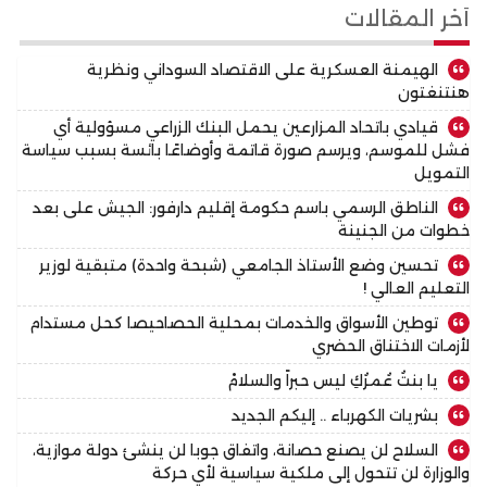
أخر المقالات
الهيمنة العسكرية على الاقتصاد السوداني ونظرية
هنتنغتون
قيادي باتحاد المزارعين يحمل البنك الزراعي مسؤولية أي
فشل للموسم، ويرسم صورة قاتمة وأوضاعًا بائسة بسبب سياسة
التمويل
الناطق الرسمي باسم حكومة إقليم دارفور: الجيش على بعد
خطوات من الجنينة
تحسين وضع الأستاذ الجامعي (شبحة واحدة) متبقية لوزير
التعليم العالي !
توطين الأسواق والخدمات بمحلية الحصاحيصا كحل مستدام
لأزمات الاختناق الحضري
يا بنتُ عُمرُكِ ليس حبراً والسلامْ
بشريات الكهرباء .. إليكم الجديد
السلاح لن يصنع حصانة، واتفاق جوبا لن ينشئ دولة موازية،
والوزارة لن تتحول إلى ملكية سياسية لأي حركة