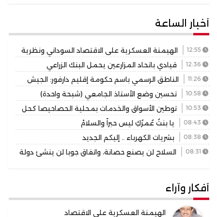
أخبار الساعة
12:55
الهيمنة العسكرية على الاقتصاد السوداني ونظرية
هنتنغتون
12:36
قيادي باتحاد المزارعين يحمل البنك الزراعي
مسؤولية أي فشل للموسم، ويرسم صورة قاتمة وأوضاعًا
11:26
الناطق الرسمي باسم حكومة إقليم دارفور: الجيش
بائسة بسبب سياسة التمويل
على بعد خطوات من الجنينة
10:58
تحسين وضع الأستاذ الجامعي (شبحة واحدة)
متبقية لوزير التعليم العالي !
10:53
توطين الأسواق والخدمات بمحلية الحصاحيصا كحل
مستدام لأزمات الاختناق الحضري
08:43
يا بنتُ عُمرُكِ ليس حبراً والسلامْ
08:38
بشريات الكهرباء .. إليكم الجديد
08:31
السلاح لن يصنع حصانة، واتفاق جوبا لن ينشئ دولة
موازية، والوزارة لن تتحول إلى ملكية سياسية لأي حركة
أفكار وآراء
الهيمنة العسكرية على الاقتصاد