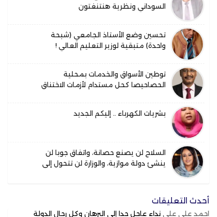
السوداني ونظرية هنتنغتون
تحسين وضع الأستاذ الجامعي (شبحة
واحدة) متبقية لوزير التعليم العالي !
توطين الأسواق والخدمات بمحلية
الحصاحيصا كحل مستدام لأزمات الاختناق
الحضري
بشريات الكهرباء .. إليكم الجديد
السلاح لن يصنع حصانة، واتفاق جوبا لن
ينشئ دولة موازية، والوزارة لن تتحول إلى
ملكية سياسية لأي حركة
أحدث التعليقات
احمد علي
على
نداء عاجل جدا إلى البرهان وكل رجال الدولة