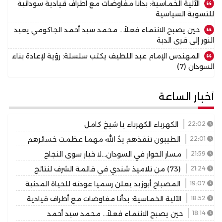
الآلية الخماسية: بدأنا مفاوضات مع أطراف قيادية سودانية
للتسوية السياسية
حين يصبح الانتماء فعلاً… محمد سيد أحمد الجاكومي يعيد
النور إلى قرى الدبة
المهندس الإمام عبد اللطيف يكتب سلسلة: رؤية لإعادة بناء
السودان (7)
أخبار الساعة
22:02
الكهرباء الكهرباء يا شيخ كامل
22:01
الطيبون تنقذهم يدُ الله مهما عظمت خسائرهم
21:59
مسار الحوار في السودان…لا خيار سوى النجاح
21:24
(73) من تلاميذ شندي في قائمة الشرف لنتائج
المرحلة الابتدائية بولاية نهر النيل
19:07
المصباح أبوزيد يعلن رسميا عودته للحياة المدنية
18:52
الآلية الخماسية: بدأنا مفاوضات مع أطراف قيادية
سودانية للتسوية السياسية
18:14
حين يصبح الانتماء فعلاً… محمد سيد أحمد