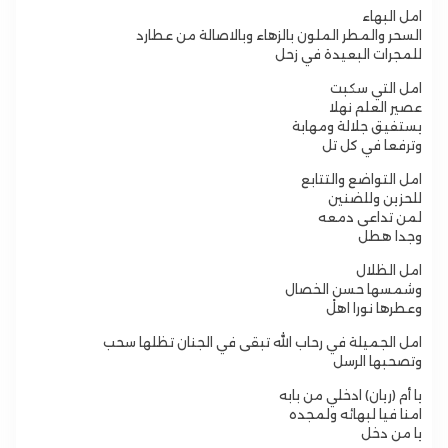
امل البهاء
السحر والمطر الملون بالزهاء وبالاصالة من عطارد
للمجرات البعيدة في زحل
امل التي سكبت
عصير العلم نهلا
يستفيق جلالة ومهابة
وترفعا في كل تل
امل التواضع والتتابع
للحزين وللضنين
لمن تداعى دمعه
وجدا هطل
امل الظلال
وشمسها حسن الخصال
وعطرها نورا اهلْ
امل الجميلة في رحاب الله تبقى في الجنان تظلها سحب
وتصحبها الرسل
يا أم (ريان) ادخلي من بابه
امنا فيا لبهائه ولمجده
يا من دخل