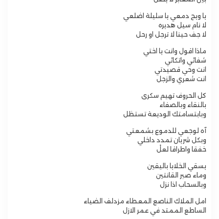
يا ويح دمعي يا سليلة اضلعي
لا نام سيل هديره
لا جف حينا لا ترجل او رحل
ماذا اقول وانت يا اختي
شفائي واتكائي
انت وحي قصيدتي
انت شعري والزجل
كل الحروف تهيم سكرى
بالنقاء وبالصفاء
وبابتسامتك الوديعة تستظل
آه لوجعي للدموع بشمعتي
وبكل شريان تمدد داخلي
خفقا واطراقا لعلْ
يسقي الخلايا باليقين
وماء صبر القانتين
وبالسحاب اذا نزل
امل الملاك الناصع المعطاء مزدلف الضياء
الساطع الممتد في عمر الازل