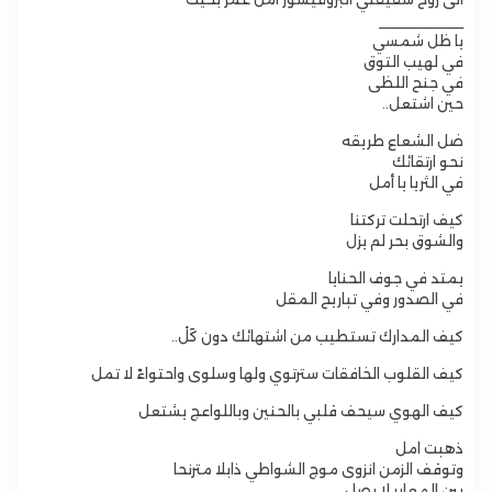
___________
يا ظل شمسي
في لهيب التوق
في جنح اللظى
حين اشتعل..
ضل الشعاع طريقه
نحو ارتقائك
في الثريا يا أمل
كيف ارتحلت تركتنا
والشوق بحر لم يزل
يمتد في جوف الحنايا
في الصدور وفي تباريح المقل
كيف المدارك تستطيب من اشتهائك دون كٓلْ..
كيف القلوب الخافقات سترتوي ولها وسلوى واحتواءً لا تمل
كيف الهوي سيحف قلبي بالحنين وباللواعج يشتعل
ذهبت امل
وتوقف الزمن انزوى موج الشواطي ذابلا مترنحا
بين المعابر لا يصل