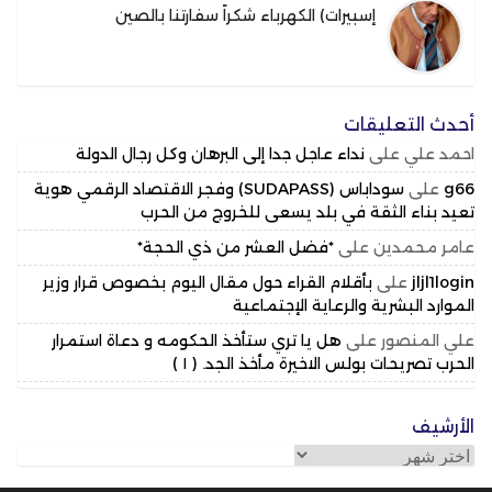
إسبيرات) الكهرباء شكراً سفارتنا بالصين
أحدث التعليقات
احمد علي
على
نداء عاجل جدا إلى البرهان وكل رجال الدولة
g66
على
سوداباس (SUDAPASS) وفجر الاقتصاد الرقمي هوية
تعيد بناء الثقة في بلد يسعى للخروج من الحرب
عامر محمدين
على
*فضل العشر من ذي الحجة*
jljl1login
على
بأقلام القراء حول مقال اليوم بخصوص قرار وزير
الموارد البشرية والرعاية الإجتماعية
علي المنصور
على
هل يا تري ستأخذ الحكومه و دعاة استمرار
الحرب تصريحات بولس الاخيرة مأخذ الجد. ( ١ )
الأرشيف
الأرشيف