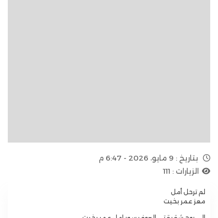
بتاريخ :
9 مايو، 2026 - 6:47 م
الزيارات :
111
لم ترحل أمل
معز عمر بخيت
الى روح شقيقتي البروفيسور امل عمر بخيت