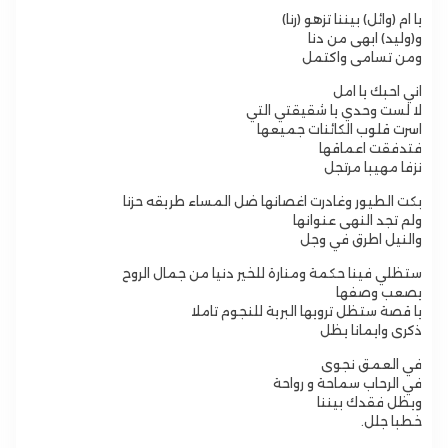
يا ام (وائل) بيننا تزهو (رنا)
و(وليد) ابهى من دنا
ومن تسامى واكتمل
اني احبك يا امل
لا لست وحدي يا شقيقتي التي
اسرت قلوب الكائنات جميعها
فتدفقت اعماقها
نزفا مهيبا مرتجل
بكت الطيور وغادرت اغصانها ضل المساء طريقه حزنا
ولم تجد النهى عنوانها
والنيل اطرق في وجل
ستظلي فينا حكمة ومنارة للخير دنيا من جمال الروح
يصعب وصفها
يا قصة ستظل ترويها البرية للنجوم تاملا
ذكرى وايمانا يظل
في العمق نجوى
في الرحاب سماحة و رواحة
ويظل فقدك بيننا
خطبا جلل.